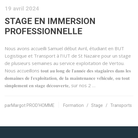
19 avril 2024
STAGE EN IMMERSION
PROFESSIONNELLE
Nous avons accueilli Samuel début Avril, étudiant en BUT
Logistique et Transport à l’IUT de St Nazaire pour un stage
de plusieurs semaines au service exploitation de Vertou.
Nous accueillons 𝐭𝐨𝐮𝐭 𝐚𝐮 𝐥𝐨𝐧𝐠 𝐝𝐞 𝐥’𝐚𝐧𝐧𝐞́𝐞 𝐝𝐞𝐬 𝐬𝐭𝐚𝐠𝐢𝐚𝐢𝐫𝐞𝐬 𝐝𝐚𝐧𝐬 𝐥𝐞𝐬
𝐝𝐨𝐦𝐚𝐢𝐧𝐞𝐬 𝐝𝐞 𝐥’𝐞𝐱𝐩𝐥𝐨𝐢𝐭𝐚𝐭𝐢𝐨𝐧, 𝐝𝐞 𝐥𝐚 𝐦𝐚𝐢𝐧𝐭𝐞𝐧𝐚𝐧𝐜𝐞 𝐯𝐞́́𝐡𝐢𝐜𝐮𝐥𝐞, 𝐨𝐮 𝐭𝐨𝐮𝐭
𝐬𝐢𝐦𝐩𝐥𝐞𝐦𝐞𝐧𝐭 𝐞𝐧 𝐬𝐭𝐚𝐠𝐞 𝐝𝐞́𝐜𝐨𝐮𝐯𝐞𝐫𝐭𝐞, sur nos 2 …
parMargot PROD'HOMME
Formation
/
Stage
/
Transports