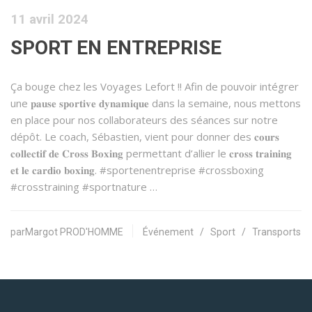
11 avril 2024
SPORT EN ENTREPRISE
Ça bouge chez les Voyages Lefort !! Afin de pouvoir intégrer
une 𝐩𝐚𝐮𝐬𝐞 𝐬𝐩𝐨𝐫𝐭𝐢𝐯𝐞 𝐝𝐲𝐧𝐚𝐦𝐢𝐪𝐮𝐞 dans la semaine, nous mettons
en place pour nos collaborateurs des séances sur notre
dépôt. Le coach, Sébastien, vient pour donner des 𝐜𝐨𝐮𝐫𝐬
𝐜𝐨𝐥𝐥𝐞𝐜𝐭𝐢𝐟 𝐝𝐞 𝐂𝐫𝐨𝐬𝐬 𝐁𝐨𝐱𝐢𝐧𝐠 permettant d’allier le 𝐜𝐫𝐨𝐬𝐬 𝐭𝐫𝐚𝐢𝐧𝐢𝐧𝐠
𝐞𝐭 𝐥𝐞 𝐜𝐚𝐫𝐝𝐢𝐨 𝐛𝐨𝐱𝐢𝐧𝐠. #sportenentreprise #crossboxing
#crosstraining #sportnature …
parMargot PROD'HOMME
Événement
/
Sport
/
Transports