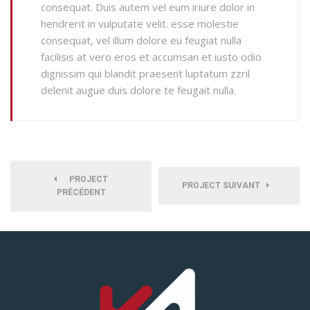
consequat. Duis autem vel eum iriure dolor in
hendrerit in vulputate velit. esse molestie
consequat, vel illum dolore eu feugiat nulla
facilisis at vero eros et accumsan et iusto odio
dignissim qui blandit praesent luptatum zzril
delenit augue duis dolore te feugait nulla.
PROJECT
PROJECT SUIVANT
PRÉCÉDENT