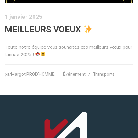
1 janvier 2025
MEILLEURS VOEUX
Toute notre équipe vous souhaites ces meilleurs vœux pour
l'année 2025 !
parMargot PROD'HOMME
Événement
/
Transports