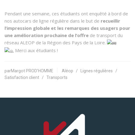
Pendant une semaine, ces étudiants ont enquêté à bord de
nos autocars de ligne régulière dans le but de
recueillir
l’impression globale et les remarques des usagers pour
une amélioration prochaine de l’offre
de transport du
réseau ALEOP de la Région des Pays de la Loire.
Merci aux étudiants !
parMargot PROD'HOMME
Aléop
/
Lignes régulières
/
Satisfaction client
/
Transports